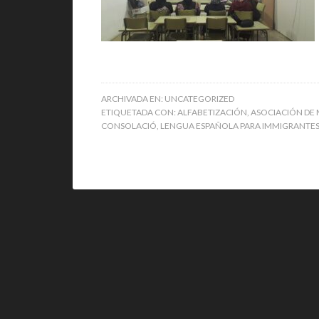
ARCHIVADA EN:
UNCATEGORIZED
ETIQUETADA CON:
ALFABETIZACIÓN
,
ASOCIACIÓN DE 
CONSOLACIÓ
,
LENGUA ESPAÑOLA PARA IMMIGRANTE