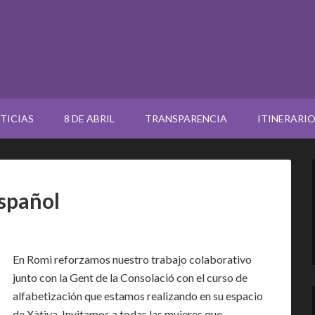
TICIAS
8 DE ABRIL
TRANSPARENCIA
ITINERARI
español
En Romi reforzamos nuestro trabajo colaborativo
junto con la Gent de la Consolació con el curso de
alfabetización que estamos realizando en su espacio
de Xàtiva. Invitamos a todas las mujeres que