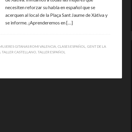
necesiten reforzar su habla en español que se
acerquen al local de la Plaça Sant Jaume de Xàtiva y
se informe. ¡Aprenderemos en […]
MUJERES GITANAS ROMI VALENCIA
,
CLASES ESPAÑOL
,
GENT DE LA
S
,
TALLER CASTELLANO
,
TALLER ESPAÑOL