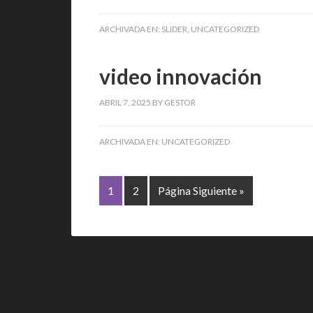
ARCHIVADA EN:
SLIDER
,
UNCATEGORIZED
video innovación
ABRIL 7, 2025
BY
GESTOR
ARCHIVADA EN:
UNCATEGORIZED
1
2
Página Siguiente »