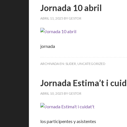
Jornada 10 abril
ABRIL 11, 2025
BY
GESTOR
jornada
ARCHIVADA EN:
SLIDER
,
UNCATEGORIZED
Jornada Estima’t i cuid
ABRIL 10, 2025
BY
GESTOR
los participentes y asistentes