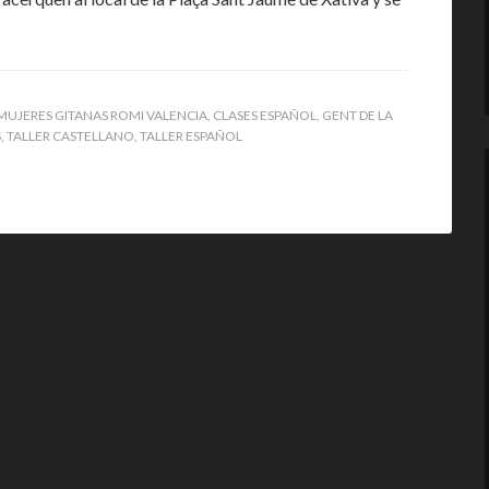
MUJERES GITANAS ROMI VALENCIA
,
CLASES ESPAÑOL
,
GENT DE LA
S
,
TALLER CASTELLANO
,
TALLER ESPAÑOL