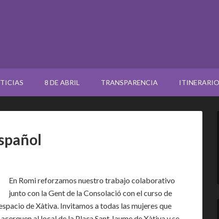
TICIAS
8 DE ABRIL
TRANSPARENCIA
ITINERARI
español
En Romi reforzamos nuestro trabajo colaborativo
junto con la Gent de la Consolació con el curso de
espacio de Xàtiva. Invitamos a todas las mujeres que
 acerquen al local de la Plaça Sant Jaume de Xàtiva y se