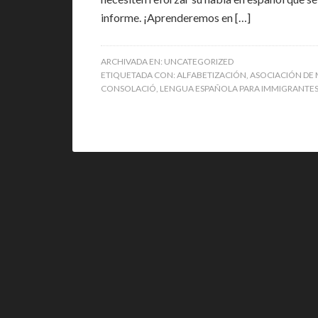
informe. ¡Aprenderemos en […]
ARCHIVADA EN:
UNCATEGORIZED
ETIQUETADA CON:
ALFABETIZACIÓN
,
ASOCIACIÓN DE 
CONSOLACIÓ
,
LENGUA ESPAÑOLA PARA IMMIGRANTE