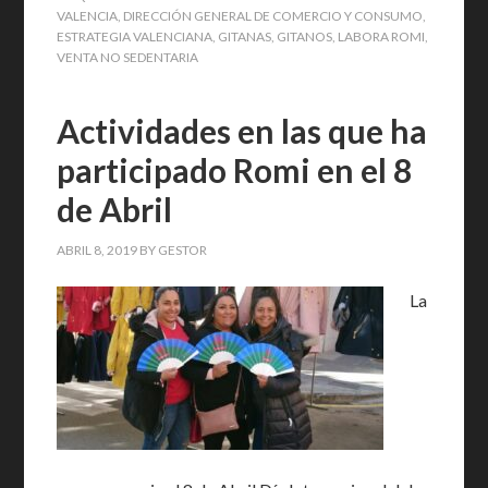
VALENCIA
,
DIRECCIÓN GENERAL DE COMERCIO Y CONSUMO
,
ESTRATEGIA VALENCIANA
,
GITANAS
,
GITANOS
,
LABORA ROMI
,
VENTA NO SEDENTARIA
Actividades en las que ha
participado Romi en el 8
de Abril
ABRIL 8, 2019
BY
GESTOR
La