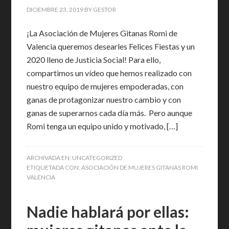
DICIEMBRE 23, 2019
BY
GESTOR
¡La Asociación de Mujeres Gitanas Romi de
Valencia queremos desearles Felices Fiestas y un
2020 lleno de Justicia Social! Para ello,
compartimos un vídeo que hemos realizado con
nuestro equipo de mujeres empoderadas, con
ganas de protagonizar nuestro cambio y con
ganas de superarnos cada día más. Pero aunque
Romi tenga un equipo unido y motivado, […]
ARCHIVADA EN:
UNCATEGORIZED
ETIQUETADA CON:
ASOCIACIÓN DE MUJERES GITANAS ROMI
VALENCIA
Nadie hablará por ellas: