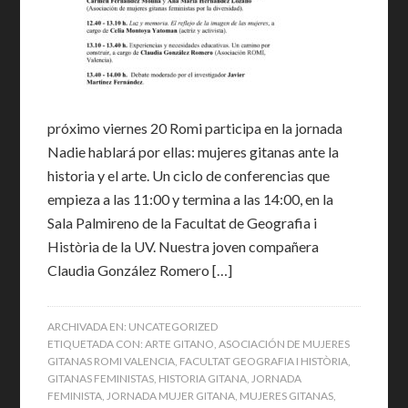
próximo viernes 20 Romi participa en la jornada
Nadie hablará por ellas: mujeres gitanas ante la
historia y el arte. Un ciclo de conferencias que
empieza a las 11:00 y termina a las 14:00, en la
Sala Palmireno de la Facultat de Geografia i
Història de la UV. Nuestra joven compañera
Claudia González Romero […]
ARCHIVADA EN:
UNCATEGORIZED
ETIQUETADA CON:
ARTE GITANO
,
ASOCIACIÓN DE MUJERES
GITANAS ROMI VALENCIA
,
FACULTAT GEOGRAFIA I HISTÒRIA
,
GITANAS FEMINISTAS
,
HISTORIA GITANA
,
JORNADA
FEMINISTA
,
JORNADA MUJER GITANA
,
MUJERES GITANAS
,