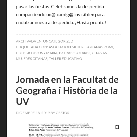
pasar las fiestas. Celebramos la despedida
compartiendo un@ «amig@ invisible» para
endulzar nuestra despedida. ¡Hasta pronto!
ARCHIVADA EN:
UNCATEGORIZED
ETIQUETADA CON:
ASOCIACION MUJERES GITANAS ROMI
,
COLEGIO JESUS Y MARIA
,
EXTRAESCOLARES
,
GITANAS
,
MUJERES GITANAS
,
TALLER EDUCATIVO
Jornada en la Facultat de
Geografia i Història de la
UV
DICIEMBRE 18, 2019
BY
GESTOR
El