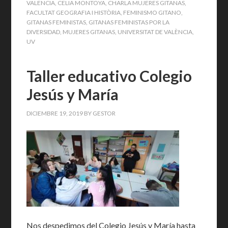
VALENCIA
,
CELIA MONTOYA
,
CHARLA MUJERES GITANAS
,
FACULTAT GEOGRAFIA I HISTÒRIA
,
FEMINISMO GITANO
,
GITANAS FEMINISTAS
,
GITANAS FEMINISTAS POR LA
DIVERSIDAD
,
MUJERES GITANAS
,
UNIVERSITAT DE VALÈNCIA
,
UV
Taller educativo Colegio
Jesús y María
DICIEMBRE 19, 2019
BY
GESTOR
Nos despedimos del Colegio Jesús y María hasta