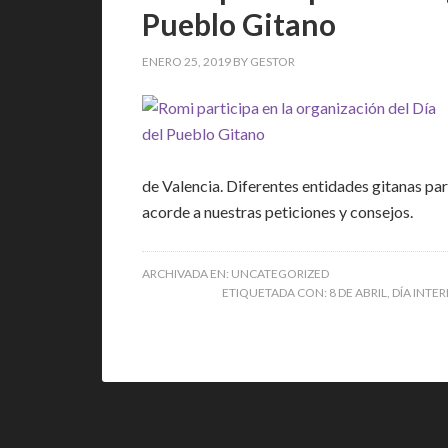
Pueblo Gitano
ENERO 25, 2019
BY
GESTOR
de Valencia. Diferentes entidades gitanas par
acorde a nuestras peticiones y consejos.
ARCHIVADA EN:
UNCATEGORIZED
ETIQUETADA CON:
8 DE ABRIL
,
DÍA INTE