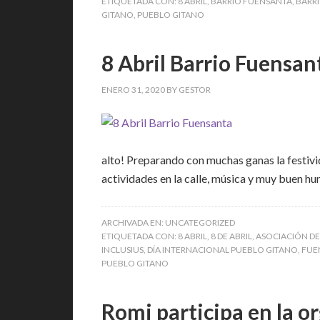
ETIQUETADA CON:
8 ABRIL
,
BARRIO FUENSANTA
,
BARRI
GITANO
,
PUEBLO GITANO
8 Abril Barrio Fuensan
ENERO 31, 2020
BY
GESTOR
alto! Preparando con muchas ganas la festivi
actividades en la calle, música y muy buen hu
ARCHIVADA EN:
UNCATEGORIZED
ETIQUETADA CON:
8 ABRIL
,
8 DE ABRIL
,
ASOCIACIÓN DE
INCLUSIUS
,
DÍA INTERNACIONAL PUEBLO GITANO
,
FUE
PUEBLO GITANO
Romi participa en la or