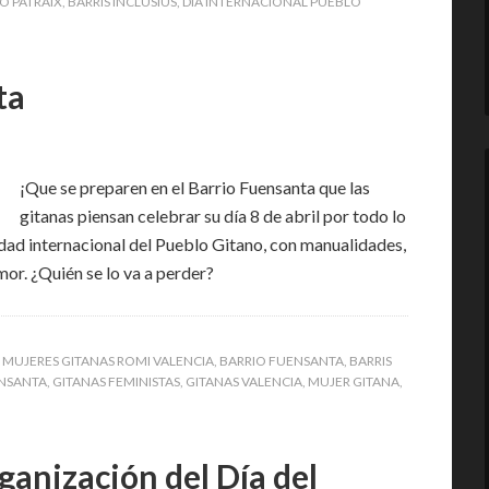
O PATRAIX
,
BARRIS INCLUSIUS
,
DÍA INTERNACIONAL PUEBLO
ta
¡Que se preparen en el Barrio Fuensanta que las
gitanas piensan celebrar su día 8 de abril por todo lo
dad internacional del Pueblo Gitano, con manualidades,
mor. ¿Quién se lo va a perder?
 MUJERES GITANAS ROMI VALENCIA
,
BARRIO FUENSANTA
,
BARRIS
NSANTA
,
GITANAS FEMINISTAS
,
GITANAS VALENCIA
,
MUJER GITANA
,
ganización del Día del