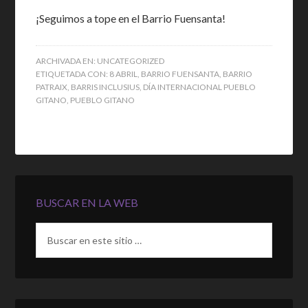
¡Seguimos a tope en el Barrio Fuensanta!
ARCHIVADA EN:
UNCATEGORIZED
ETIQUETADA CON:
8 ABRIL
,
BARRIO FUENSANTA
,
BARRIO
PATRAIX
,
BARRIS INCLUSIUS
,
DÍA INTERNACIONAL PUEBLO
GITANO
,
PUEBLO GITANO
BUSCAR EN LA WEB