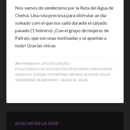
Nos vamos de senderismo por la Ruta del Agua de
Chelva. Una ruta preciosa para disfrutar un día
soleado com el que nos salió durante el sábado
pasado (1 febrero). ¡Con el grupo de mujeres de
Patraix, que son unas motivadas y se apuntan a
todo! Gracias chicas
ARCHIVADA EN:
UNCATEGORIZED
ETIQUETADA CON:
ASOCIACIÓN DE MUJERES GITANAS ROMI
VALENCIA
,
CHELVA
,
CMJ PATRAIX
,
PATRAIX
,
RUTA DEL AGUA
,
SENDERISME
,
SENDERISMO
,
VALENCIA
,
XELVA
BUSCAR EN LA WEB