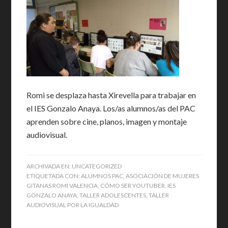
Romi se desplaza hasta Xirevella para trabajar en
el IES Gonzalo Anaya. Los/as alumnos/as del PAC
aprenden sobre cine, planos, imagen y montaje
audiovisual.
ARCHIVADA EN:
UNCATEGORIZED
ETIQUETADA CON:
ALUMNOS PAC
,
ASOCIACIÓN DE MUJERES
GITANAS ROMI VALENCIA
,
CÓMO SER YOUTUBER
,
IES
GONZALO ANAYA
,
TALLER ADOLESCENTES
,
TALLER
AUDIOVISUAL POR LA IGUALDAD