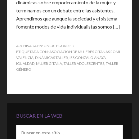
dinámicas sobre empoderamiento de la mujer y
terminamos con un debate entre las asistentes.
Aprendimos que aunque la sociedad y el sistema
fomente modos de vida individualistas somos […]
ARCHIVADA EN:
UNCATEGORIZED
ETIQUETADA CON:
ASOCIACIÓN DE MUJERES GITANAS ROMI
VALENCIA
,
DINÁMICAS TALLER
,
IES GONZALO ANAYA
,
IGUALDAD
,
MUJER GITANA
,
TALLER ADOLESCENTES
,
TALLER
GÉNERO
BUSCAR EN LA WEB