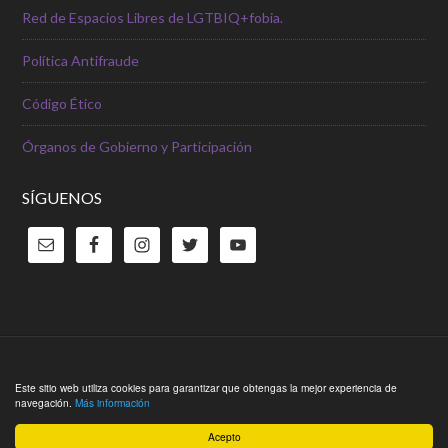
Red de Espacios Libres de LGTBIQ+fobia.
Política Antifraude
Código Ético
Órganos de Gobierno y Participación
SÍGUENOS
Copyright © 2026 ·
Outreach Pro Theme
en
Genesis Framework
Este sitio web utiliza cookies para garantizar que obtengas la mejor experiencia de
navegación.
Más información
·
WordPress
·
Acceder
Acepto