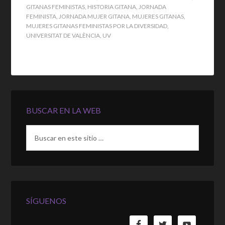
GITANAS FEMINISTAS
,
HISTORIA GITANA
,
JORNADA
FEMINISTA
,
JORNADA MUJER GITANA
,
MUJERES GITANAS
,
MUJERES GITANAS FEMINISTAS POR LA DIVERSIDAD
,
UNIVERSITAT DE VALÈNCIA
,
UV
BUSCAR EN LA WEB
SÍGUENOS