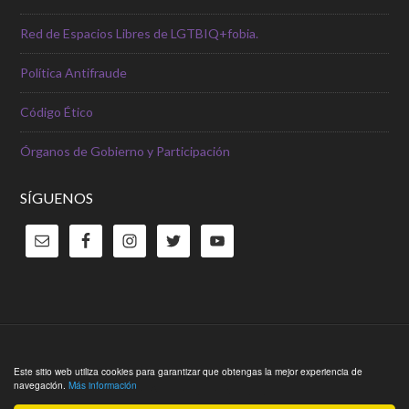
Red de Espacios Libres de LGTBIQ+fobia.
Política Antifraude
Código Ético
Órganos de Gobierno y Participación
SÍGUENOS
Copyright © 2026 ·
Outreach Pro Theme
en
Genesis Framework
Este sitio web utiliza cookies para garantizar que obtengas la mejor experiencia de
navegación.
Más información
·
WordPress
·
Acceder