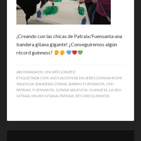
¡Creando con las chicas de Patraix/Fuensanta una
bandera gitana gigante! ¿Conseguiremos algún
récord guinness?
ARCHIVADA EN:
UNCATEGORIZED
ETIQUETADA CON:
ASOCIACIÓN DE MUJERES GITANAS ROMI
VALENCIA
,
BANDERA GITANA
,
BARRIO FUENSANTA
,
CMJ
PATRAIX
,
FUENSANTA
,
GITANA VALENCIA
,
GUINNESS
,
LA VEU
GITANA
,
MUJER GITANA
,
PATRAIX
,
RÉCORD GUINNESS