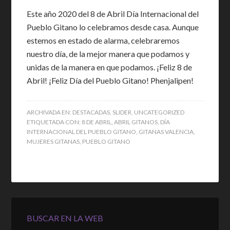
Este año 2020 del 8 de Abril Día Internacional del
Pueblo Gitano lo celebramos desde casa. Aunque
estemos en estado de alarma, celebraremos
nuestro día, de la mejor manera que podamos y
unidas de la manera en que podamos. ¡Feliz 8 de
Abril! ¡Feliz Día del Pueblo Gitano! Phenjalipen!
ARCHIVADA EN:
DESTACADAS
,
SLIDER
,
UNCATEGORIZED
ETIQUETADA CON:
8 DE ABRIL
,
ABRIL GITANOS
,
DÍA
INTERNACIONAL DEL PUEBLO GITANO
,
GITANAS VALENCIA
,
MUJERES GITANAS
,
PUEBLO GITANO
BUSCAR EN LA WEB