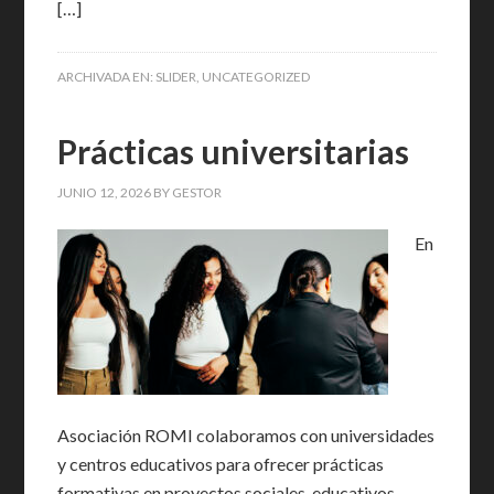
[…]
ARCHIVADA EN:
SLIDER
,
UNCATEGORIZED
Prácticas universitarias
JUNIO 12, 2026
BY
GESTOR
En
Asociación ROMI colaboramos con universidades
y centros educativos para ofrecer prácticas
formativas en proyectos sociales, educativos,