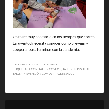
Un taller muy necesario en los tiempos que corren.
La juventud necesita conocer cómo prevenir y
cooperar para terminar con la pandemia.
ARCHIVADA EN:
UNCATEGORIZED
ETIQUETADA CON:
TALLER COVID19
,
TALLER EN INSTITUTO
,
TALLER PREVENCIÓN COVID19
,
TALLER SALUD