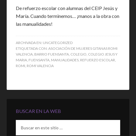
De refuerzo escolar con alumnas del CEIP Jesús y
María. Cuando terminemos… ¡manos a la obra con
las manualidades!
ARCHIVADA EN:
UNCATEGORIZED
ETIQUETADA CON:
ASOCIACIÓN DE MUJERES GITANAS ROMI
VALENCIA
,
BARRIO FUENSANTA
,
COLEGIO
,
COLEGIO JESUS Y
MARIA
,
FUENSANTA
,
MANUALIDADES
,
REFUERZO ESCOLAR
,
ROMI
,
ROMI VALENCIA
BUSCAR EN LA WEB