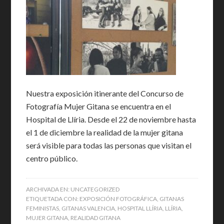
Nuestra exposición itinerante del Concurso de
Fotografía Mujer Gitana se encuentra en el
Hospital de Llíria. Desde el 22 de noviembre hasta
el 1 de diciembre la realidad de la mujer gitana
será visible para todas las personas que visitan el
centro público.
ARCHIVADA EN:
UNCATEGORIZED
ETIQUETADA CON:
EXPOSICIÓN FOTOGRÁFICA
,
GITANAS
FEMINISTAS
,
GITANAS VALENCIA
,
HOSPITAL LLÍRIA
,
LLÍRIA
,
MUJER GITANA
,
REALIDAD GITANA