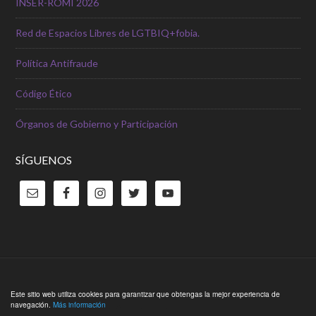
INSER-ROMI 2026
Red de Espacios Libres de LGTBIQ+fobia.
Política Antifraude
Código Ético
Órganos de Gobierno y Participación
SÍGUENOS
Copyright © 2026 ·
Outreach Pro Theme
en
Genesis Framework
Este sitio web utiliza cookies para garantizar que obtengas la mejor experiencia de
navegación.
Más información
·
WordPress
·
Acceder