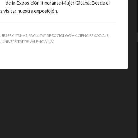
de la Exposición itinerante Mujer Gitana. Desde el
 visitar nuestra exposición.
JERES GITANAS
,
FACULTAT DE SOCIOLOGÍA Y CIÈNCIES SOCIALS
,
,
UNIVERSITAT DE VALÈNCIA
,
UV