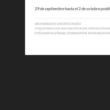
29 de septiembre hasta el 2 de octubre podéis
ARCHIVADA EN:
UNCATEGORIZED
ETIQUETADA CON:
ASOCIACIÓN ROMI
,
EXPOSICIÓN MU
FOTOGRAFIA GITANAS
,
GITANAS ROMI
,
ROMI VALENCIA