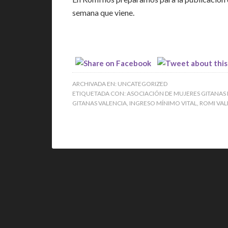
semana que viene.
ARCHIVADA EN:
UNCATEGORIZED
ETIQUETADA CON:
ASOCIACIÓN DE MUJERES GITANAS
GITANAS VALENCIA
,
INGRESO MÍNIMO VITAL
,
ROMI VAL