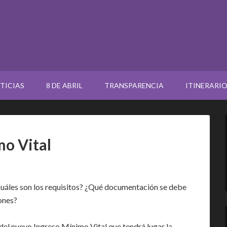
TICIAS
8 DE ABRIL
TRANSPARENCIA
ITINERARI
o Vital
uáles son los requisitos? ¿Qué documentación se debe
ones?
el nuevo Ingreso Mínimo Vital que tendrá lugar la