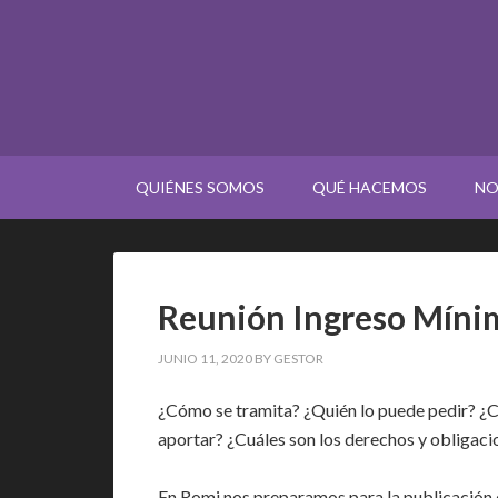
QUIÉNES SOMOS
QUÉ HACEMOS
NO
Reunión Ingreso Mínim
JUNIO 11, 2020
BY
GESTOR
¿Cómo se tramita? ¿Quién lo puede pedir? ¿C
aportar? ¿Cuáles son los derechos y obligaci
En Romi nos preparamos para la publicación d