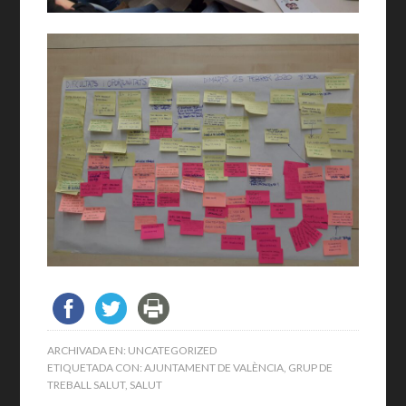
ARCHIVADA EN:
UNCATEGORIZED
ETIQUETADA CON:
AJUNTAMENT DE VALÈNCIA
,
GRUP DE
TREBALL SALUT
,
SALUT