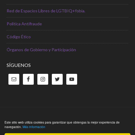
Red de Espacios Libres de LGTBIQ+fobia.
Política Antifraude
Código Ético
Órganos de Gobierno y Participación
SÍGUENOS
Copyright © 2026 ·
Outreach Pro Theme
en
Genesis Framework
Este sitio web utiliza cookies para garantizar que obtengas la mejor experiencia de
navegación.
Más información
·
WordPress
·
Acceder