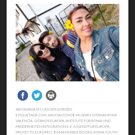
ARCHIVADA EN:
UNCATEGORIZED
ETIQUETADA CON:
ASOCIACIÓN DE MUJERES GITANAS ROMI
VALENCIA
,
GITANOS EUROPA
,
INSTITUTE FÜR ROMA UND
MINDERHEITEN INTEGRATION E.V
,
JUGEND FÜR EUROPA
,
PROYECTO EUROPEO
,
ROMA MOBILE BOOKS
,
ROMA YOUTH