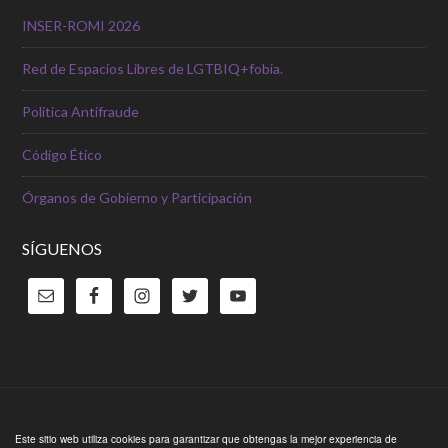
INSER-ROMI 2026
Red de Espacios Libres de LGTBIQ+fobia.
Política Antifraude
Código Ético
Órganos de Gobierno y Participación
SÍGUENOS
Copyright © 2026 ·
Outreach Pro Theme
en
Genesis Framework
Este sitio web utiliza cookies para garantizar que obtengas la mejor experiencia de