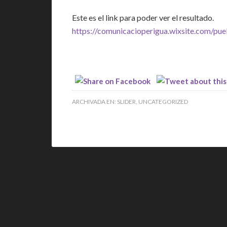
Este es el link para poder ver el resultado.
https://comunicacioperigua.wixsite.com/pue
ARCHIVADA EN:
SLIDER
,
UNCATEGORIZED