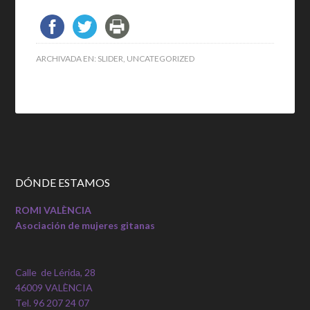
ARCHIVADA EN:
SLIDER
,
UNCATEGORIZED
DÓNDE ESTAMOS
ROMI VALÈNCIA
Asociación de mujeres gitanas
Calle de Lérida, 28
46009 VALÈNCIA
Tel. 96 207 24 07